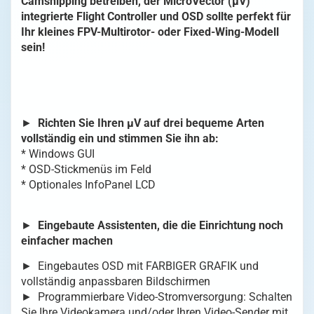
Camshipping betreiben, der MicroVector (µV)
OSD
integrierte Flight Controller und OSD sollte perfekt für
Menge
Ihr kleines FPV-Multirotor- oder Fixed-Wing-Modell
sein!
►
Richten Sie Ihren µV auf drei bequeme Arten
vollständig ein und stimmen Sie ihn ab:
* Windows GUI
* OSD-Stickmenüs im Feld
* Optionales InfoPanel LCD
►
Eingebaute Assistenten, die die Einrichtung noch
einfacher machen
► Eingebautes OSD mit FARBIGER GRAFIK und
vollständig anpassbaren Bildschirmen
► Programmierbare Video-Stromversorgung: Schalten
Sie Ihre Videokamera und/oder Ihren Video-Sender mit