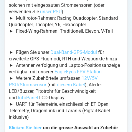
solchen mit eingebauten Stromsensoren (oder
verwenden Sie
unser PSU
)
► Multirotor-Rahmen: Racing Quadcopter, Standard
Quadcopter, Tricopter, Y6, Hexacopter
► Fixed-Wing-Rahmen: Traditionell, Elevon, V-Tail
► Fügen Sie unser
Dual-Band-GPS-Modul
für
erweiterte GPS-Flugmodi, RTH und Wegpunkte hinzu
► Antennenverfolgung und Laptop-Positionsanzeige
verfügbar mit unserer
EagleEyes FPV Station
► Weitere Zubehörteile umfassen
12V/5V
PSU/Stromsensor
(mit
diesem Kabel
), Alerter
LED/Buzzer, Pitotrohr für Geschwindigkeit
und
InfoPanel
LCD-Display
► UART für Telemetrie, einschliesslich ET Open
Telemetry, DragonLink und Taranis (Pigtail-Kabel
inklusive)
Klicken Sie hier
um die grosse Auswahl an Zubehör