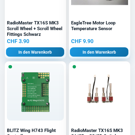
RadioMaster TX16S MK3
EagleTree Motor Loop
Scroll Wheel + Scroll Wheel
Temperature Sensor
Fittings Schwarz
CHF
3.90
CHF
9.90
In den Warenkorb
In den Warenkorb
BLITZ Wing H743 Flight
RadioMaster TX16S MK3