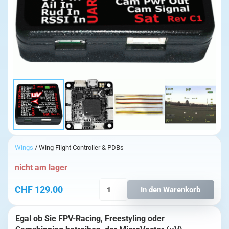
Wings
/ Wing Flight Controller & PDBs
nicht am lager
MicroVector
CHF
129.00
In den Warenkorb
Flight
Controller
Egal ob Sie FPV-Racing, Freestyling oder
+