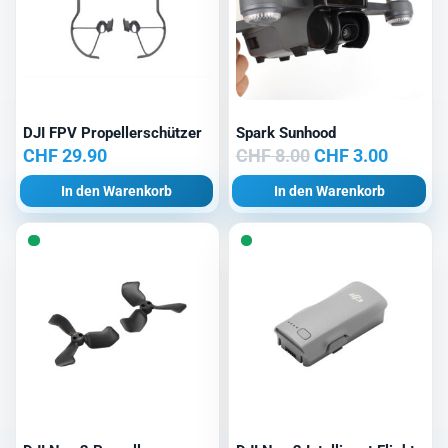
DJI FPV Propellerschützer
Spark Sunhood
Ursprünglicher
Aktuell
CHF
29.90
CHF
8.00
CHF
3.00
Preis
Preis
In den Warenkorb
In den Warenkorb
war:
ist:
CHF 8.00
CHF 3.0