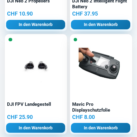
DJI Neo 2 Propellers
DJI Neo 2 Intelligent Flight
Battery
CHF
10.90
CHF
37.95
In den Warenkorb
In den Warenkorb
DJI FPV Landegestell
Mavic Pro
Displayschutzfolie
CHF
25.90
CHF
8.00
In den Warenkorb
In den Warenkorb