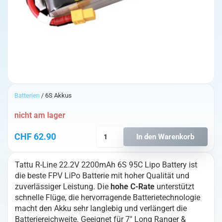
Batterien
/ 6S Akkus
nicht am lager
Tattu
CHF
62.90
In den Warenkorb
R-
Line
Tattu R-Line 22.2V 2200mAh 6S 95C Lipo Battery ist
22.2V
die beste FPV LiPo Batterie mit hoher Qualität und
2200mAh
zuverlässiger Leistung. Die
hohe C-Rate
unterstützt
6S
schnelle Flüge, die hervorragende Batterietechnologie
95C
macht den Akku sehr langlebig und verlängert die
Lipo
Batteriereichweite. Geeignet für 7″ Long Ranger &
Battery