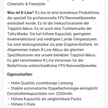
Cinematic & Freestyler.
mit
XT60
Was ist R-Line?
R-Line ist eine brandneue Produktlinie,
Menge
die speziell für professionelle FPV-Rennwettbewerbe
entwickelt wurde. Es ist die Verkaufsvariante der
Toppilot-Akkus. Es ist auch eine Tochtermarke der
Tattu-Marke. Sie hat höhere Kapazität, geringeren
Innenwiderstand und niedrigere Lande-Temperaturen.
Sie sind leistungsstärker als jede Graphen-Batterie. Im
Allgemeinen haben R-Line Akkus die gleichen
Spezifikationen wie unsere beliebten Toppilot-Akkus.
Es gibt verschiedene R-Line Versionen für die
Bedürfnisse unterschiedlicher FPV-Rennwettbewerbe.
Eigenschaften
:
– Hohe Qualität, zuverlässige Leistung.
– Stabile automatische Stapeltechnologie ermöglicht
Einzelzellenkapazitäten von 2200mAh.
– Höhere Kapazität als vergleichbare Packs.
– Höhere C-Rate.