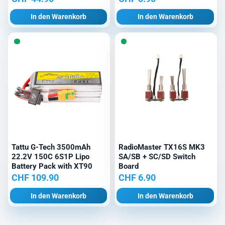
In den Warenkorb
In den Warenkorb
Tattu G-Tech 3500mAh
RadioMaster TX16S MK3
22.2V 150C 6S1P Lipo
SA/SB + SC/SD Switch
Battery Pack with XT90
Board
CHF
109.90
CHF
6.90
In den Warenkorb
In den Warenkorb