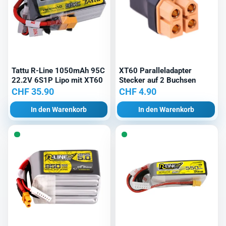
Tattu R-Line 1050mAh 95C
XT60 Paralleladapter
22.2V 6S1P Lipo mit XT60
Stecker auf 2 Buchsen
CHF
35.90
CHF
4.90
In den Warenkorb
In den Warenkorb