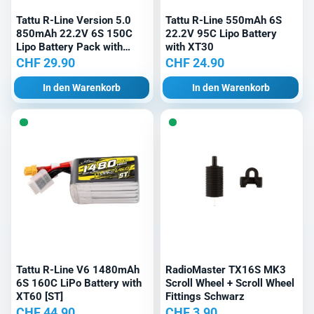
Tattu R-Line Version 5.0
Tattu R-Line 550mAh 6S
850mAh 22.2V 6S 150C
22.2V 95C Lipo Battery
Lipo Battery Pack with
with XT30
XT30U-F Plug
CHF
29.90
CHF
24.90
In den Warenkorb
In den Warenkorb
Tattu R-Line V6 1480mAh
RadioMaster TX16S MK3
6S 160C LiPo Battery with
Scroll Wheel + Scroll Wheel
XT60 [ST]
Fittings Schwarz
CHF
44.90
CHF
3.90