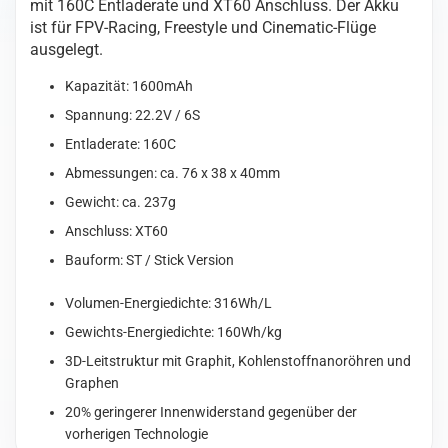
mit 160C Entladerate und XT60 Anschluss. Der Akku
1600mAh
ist für FPV-Racing, Freestyle und Cinematic-Flüge
6S
ausgelegt.
160C
LiPo
Kapazität: 1600mAh
Battery
with
Spannung: 22.2V / 6S
XT60
Entladerate: 160C
[ST]
Abmessungen: ca. 76 x 38 x 40mm
Menge
Gewicht: ca. 237g
Anschluss: XT60
Bauform: ST / Stick Version
Volumen-Energiedichte: 316Wh/L
Gewichts-Energiedichte: 160Wh/kg
3D-Leitstruktur mit Graphit, Kohlenstoffnanoröhren und
Graphen
20% geringerer Innenwiderstand gegenüber der
vorherigen Technologie