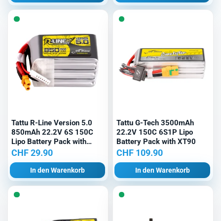
Tattu R-Line Version 5.0
Tattu G-Tech 3500mAh
850mAh 22.2V 6S 150C
22.2V 150C 6S1P Lipo
Lipo Battery Pack with
Battery Pack with XT90
XT30U-F Plug
CHF
29.90
CHF
109.90
In den Warenkorb
In den Warenkorb