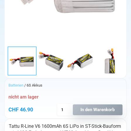
Batterien
/ 6S Akkus
nicht am lager
Tattu
CHF
46.90
In den Warenkorb
R-
Line
Tattu R-Line V6 1600mAh 6S LiPo in ST-Stick-Bauform
V6