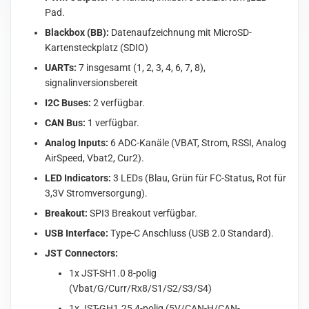
Pad.
Blackbox (BB):
Datenaufzeichnung mit MicroSD-
Kartensteckplatz (SDIO)
UARTs:
7 insgesamt (1, 2, 3, 4, 6, 7, 8),
signalinversionsbereit
I2C Buses:
2 verfügbar.
CAN Bus:
1 verfügbar.
Analog Inputs:
6 ADC-Kanäle (VBAT, Strom, RSSI, Analog
AirSpeed, Vbat2, Cur2).
LED Indicators:
3 LEDs (Blau, Grün für FC-Status, Rot für
3,3V Stromversorgung).
Breakout:
SPI3 Breakout verfügbar.
USB Interface:
Type-C Anschluss (USB 2.0 Standard).
JST Connectors:
1x JST-SH1.0 8-polig
(Vbat/G/Curr/Rx8/S1/S2/S3/S4)
1x JST-GH1.25 4-polig (5V/CAN-H/CAN-