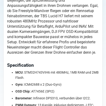
diejenigen, die Spitzenleistung und
Menge
Anpassungsfähigkeit in ihren Drohnen verlangen. Egal,
ob Sie Freestyle-Manöver fliegen oder ein Rennsetup
feinabstimmen, der TBS Lucid H7 liefert mit seinem
robusten 480MHz Prozessor und nahtloser
Unterstützung für Betaflight, ArduPilot und INAV. Mit
dualen Kameraeingängen, DJI FPV OSD-Kompatibilität
und kompakter Bauweise passt er mühelos in jedes
Setup. Entwickelt für erfahrene Profis und begeisterte
Neueinsteiger macht dieser Flight Controller das
Ausreizen der Grenzen Ihrer Drohne einfacher denn je.
Specification
MCU:
STM32H743VIH6 mit 480MHz, 1MB RAM und 2MB
Flash.
Gyro:
ICM42688 x 2 (Duo-Gyro)
OSD Chip:
AT7456E (SPI2)
Barometer:
Infineon DPS310, verbunden über I2C2.
PWM Outputs:
13 Kanäle, inklusive dediziertem „LED“-