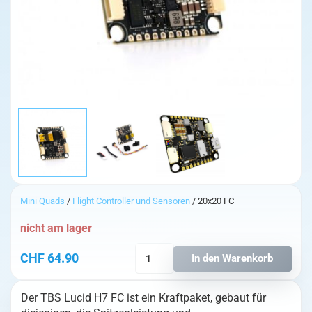
Mini Quads
/
Flight Controller und Sensoren
/ 20x20 FC
nicht am lager
TBS
CHF
64.90
In den Warenkorb
Lucid
H7
Der TBS Lucid H7 FC ist ein Kraftpaket, gebaut für
FC