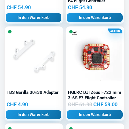
F4 Flight Controller
CHF
54.90
CHF
54.90
In den Warenkorb
In den Warenkorb
AKTION!
TBS Gorilla 30×30 Adapter
HGLRC DJI Zeus F722 mini
3-6S F7 Flight Controller
Ursprünglicher
Aktu
CHF
4.90
CHF
61.90
CHF
59.00
Preis
Prei
In den Warenkorb
In den Warenkorb
war:
ist:
CHF 61.90
CHF 