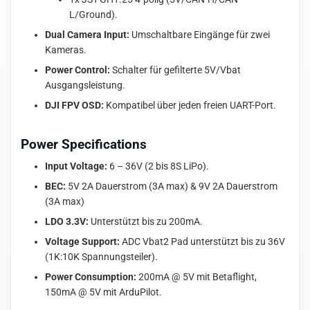
L/Ground).
Dual Camera Input:
Umschaltbare Eingänge für zwei
Kameras.
Power Control:
Schalter für gefilterte 5V/Vbat
Ausgangsleistung.
DJI FPV OSD:
Kompatibel über jeden freien UART-Port.
Power Specifications
Input Voltage:
6 – 36V (2 bis 8S LiPo).
BEC:
5V 2A Dauerstrom (3A max) & 9V 2A Dauerstrom
(3A max)
LDO 3.3V:
Unterstützt bis zu 200mA.
Voltage Support:
ADC Vbat2 Pad unterstützt bis zu 36V
(1K:10K Spannungsteiler).
Power Consumption:
200mA @ 5V mit Betaflight,
150mA @ 5V mit ArduPilot.