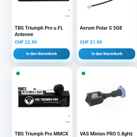
TBS Triumph Pro u.FL
Aerum Polar S 5G8
Antenne
CHF
22.90
CHF
21.90
In den Warenkorb
In den Warenkorb
TBS Triumph Pro MMCX
VAS Minion PRO 5.8gHz