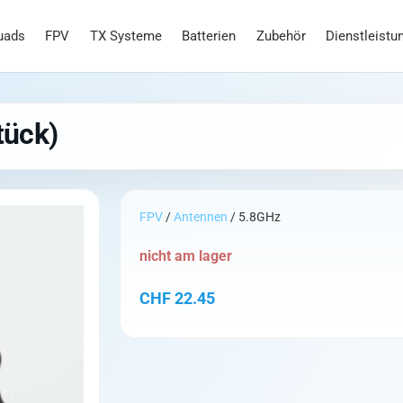
uads
FPV
TX Systeme
Batterien
Zubehör
Dienstleistu
tück)
FPV
/
Antennen
/ 5.8GHz
nicht am lager
CHF
22.45