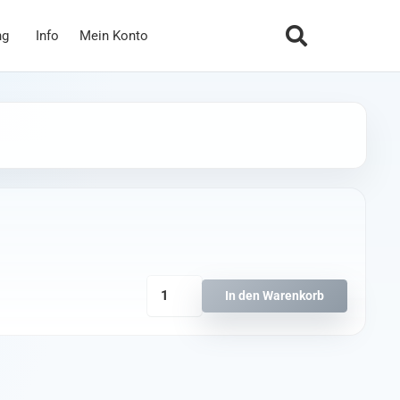
ng
Info
Mein Konto
TBS
In den Warenkorb
Triumph-
Stub
SMA
(1
Stück)