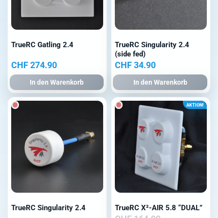
TrueRC Gatling 2.4
TrueRC Singularity 2.4
(side fed)
CHF
274.90
CHF
34.90
In den Warenkorb
In den Warenkorb
AKTION!
TrueRC Singularity 2.4
TrueRC X²-AIR 5.8 “DUAL”