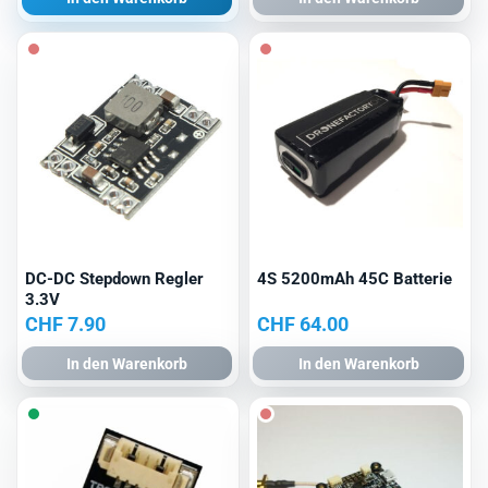
war:
ist:
war:
ist:
CHF 4.90
CHF 2.90.
CHF 4.90
CHF 3.9
DC-DC Stepdown Regler
4S 5200mAh 45C Batterie
3.3V
CHF
7.90
CHF
64.00
In den Warenkorb
In den Warenkorb