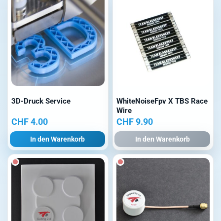
3D-Druck Service
WhiteNoiseFpv X TBS Race
Wire
CHF
4.00
CHF
9.90
In den Warenkorb
In den Warenkorb