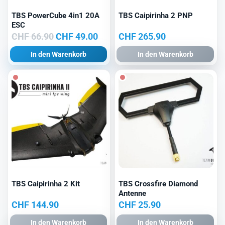
TBS PowerCube 4in1 20A
TBS Caipirinha 2 PNP
ESC
Ursprünglicher
Aktueller
CHF
66.90
CHF
49.00
CHF
265.90
Preis
Preis
In den Warenkorb
In den Warenkorb
war:
ist:
CHF 66.90
CHF 49.00.
TBS Caipirinha 2 Kit
TBS Crossfire Diamond
Antenne
CHF
144.90
CHF
25.90
In den Warenkorb
In den Warenkorb