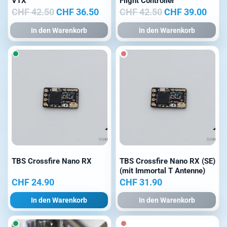
VTX
Flight Controller
Ursprünglicher
Aktueller
Ursprünglicher
Aktu
CHF
42.50
CHF
36.50
CHF
42.50
CHF
39.00
Preis
Preis
Preis
Prei
In den Warenkorb
In den Warenkorb
war:
ist:
war:
ist:
CHF 42.50
CHF 36.50.
CHF 42.50
CHF 
TBS Crossfire Nano RX
TBS Crossfire Nano RX (SE)
(mit Immortal T Antenne)
CHF
24.90
CHF
31.90
In den Warenkorb
In den Warenkorb