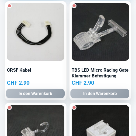
CHF 8.00
CHF 3.00.
CHF 5.00
CHF 2.0
CRSF Kabel
TBS LED Micro Racing Gate
Klammer Befestigung
CHF
2.90
CHF
2.90
In den Warenkorb
In den Warenkorb