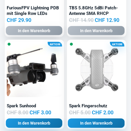
FuriousFPV Lightning PDB
TBS 5.8GHz 5dBi Patch-
mit Single Row LEDs
Antenne SMA RHCP
Ursprünglicher
Aktu
CHF
29.90
CHF
14.90
CHF
12.90
Preis
Prei
In den Warenkorb
In den Warenkorb
war:
ist:
CHF 14.90
CHF 
AKTION!
AKTION!
Spark Sunhood
Spark Fingerschutz
Ursprünglicher
Aktueller
Ursprünglicher
Aktuell
CHF
8.00
CHF
3.00
CHF
5.00
CHF
2.00
Preis
Preis
Preis
Preis
In den Warenkorb
In den Warenkorb
war:
ist:
war:
ist: