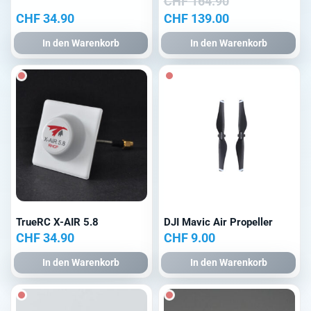
CHF
164.90
Ursprünglicher
Aktueller
CHF
34.90
CHF
139.00
Preis
Preis
In den Warenkorb
In den Warenkorb
war:
ist:
CHF 164.90
CHF 139.00.
TrueRC X-AIR 5.8
DJI Mavic Air Propeller
CHF
34.90
CHF
9.00
In den Warenkorb
In den Warenkorb