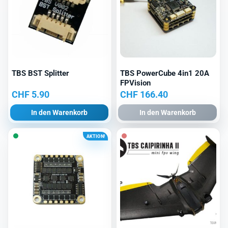
TBS BST Splitter
TBS PowerCube 4in1 20A
FPVision
CHF
5.90
CHF
166.40
In den Warenkorb
In den Warenkorb
AKTION!