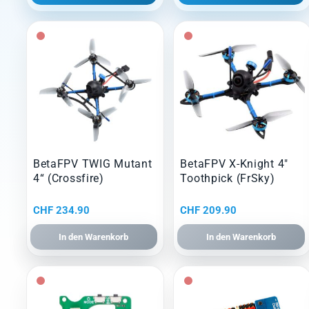
BetaFPV TWIG Mutant
BetaFPV X-Knight 4″
4“ (Crossfire)
Toothpick (FrSky)
CHF
234.90
CHF
209.90
In den Warenkorb
In den Warenkorb