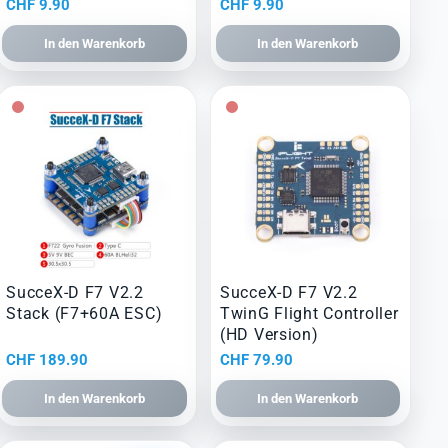
CHF
9.90
CHF
9.90
In den Warenkorb
In den Warenkorb
SucceX-D F7 V2.2
SucceX-D F7 V2.2
Stack (F7+60A ESC)
TwinG Flight Controller
(HD Version)
CHF
189.90
CHF
79.90
In den Warenkorb
In den Warenkorb