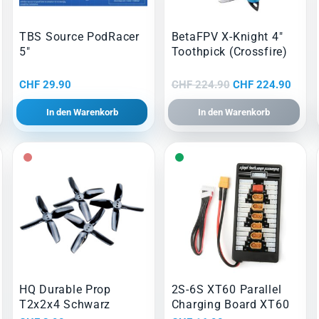
TBS Source PodRacer
BetaFPV X-Knight 4″
5″
Toothpick (Crossfire)
Ursprünglicher
Aktue
CHF
29.90
CHF
224.90
CHF
224.90
Preis
Preis
In den Warenkorb
In den Warenkorb
war:
ist:
CHF 224.90
CHF 2
HQ Durable Prop
2S-6S XT60 Parallel
T2x2x4 Schwarz
Charging Board XT60