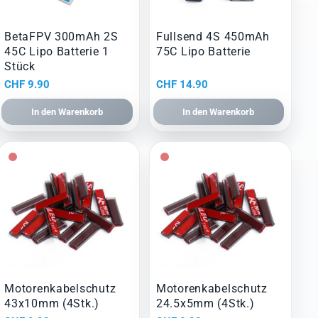
BetaFPV 300mAh 2S
Fullsend 4S 450mAh
45C Lipo Batterie 1
75C Lipo Batterie
Stück
ller
CHF
9.90
CHF
14.90
In den Warenkorb
In den Warenkorb
24.90.
Motorenkabelschutz
Motorenkabelschutz
43x10mm (4Stk.)
24.5x5mm (4Stk.)