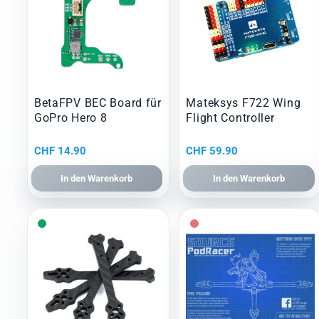
BetaFPV BEC Board für
Mateksys F722 Wing
GoPro Hero 8
Flight Controller
CHF
14.90
CHF
59.90
In den Warenkorb
In den Warenkorb