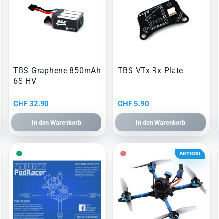
TBS Graphene 850mAh
TBS VTx Rx Plate
6S HV
CHF
32.90
CHF
5.90
In den Warenkorb
In den Warenkorb
AKTION!