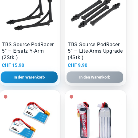
TBS Source PodRacer
TBS Source PodRacer
5″ – Ersatz Y-Arm
5″ – Lite-Arms Upgrade
(2Stk.)
(4Stk.)
CHF
15.90
CHF
9.90
In den Warenkorb
In den Warenkorb