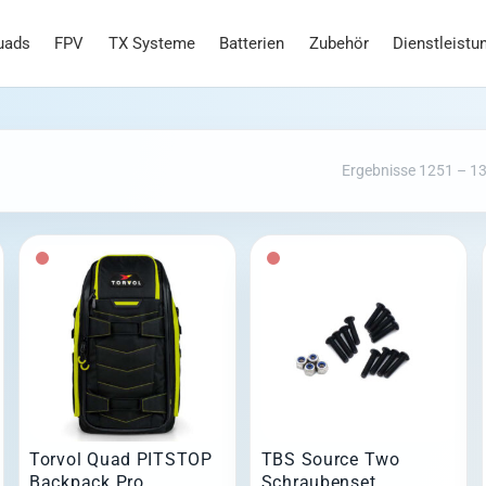
uads
FPV
TX Systeme
Batterien
Zubehör
Dienstleistu
Ergebnisse 1251 – 1
Torvol Quad PITSTOP
TBS Source Two
Backpack Pro
Schraubenset