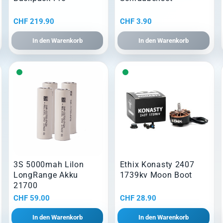
CHF
219.90
CHF
3.90
In den Warenkorb
In den Warenkorb
3S 5000mah LiIon
Ethix Konasty 2407
LongRange Akku
1739kv Moon Boot
21700
CHF
59.00
CHF
28.90
In den Warenkorb
In den Warenkorb