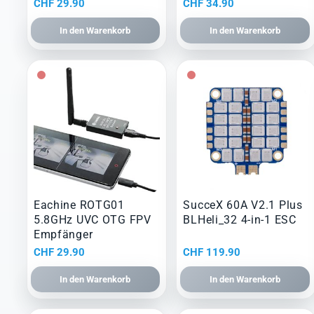
CHF
29.90
CHF
34.90
In den Warenkorb
In den Warenkorb
Eachine ROTG01
SucceX 60A V2.1 Plus
5.8GHz UVC OTG FPV
BLHeli_32 4-in-1 ESC
Empfänger
CHF
29.90
CHF
119.90
In den Warenkorb
In den Warenkorb