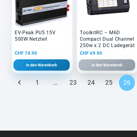
EV-Peak PU5 15V
ToolkitRC – M6D
500W Netzteil
Compact Dual Channel
250w x 2 DC Ladegerät
CHF
74.90
CHF
69.90
In den Warenkorb
In den Warenkorb
Seitennummerierung
1
…
23
24
25
26
der
Beiträge