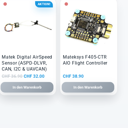
AKTION!
Matek Digital AirSpeed
Mateksys F405-CTR
Sensor (ASPD-DLVR,
AIO Flight Controller
CAN, I2C & UAVCAN)
Ursprünglicher
Aktueller
CHF
36.90
CHF
32.00
CHF
38.90
Preis
Preis
In den Warenkorb
In den Warenkorb
war:
ist:
CHF 36.90
CHF 32.00.