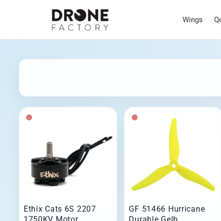
Wings
Q
Ethix Cats 6S 2207
GF 51466 Hurricane
1750KV Motor
Durable Gelb