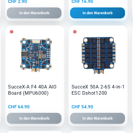
CHF
2.90
CHF
16.90
In den Warenkorb
In den Warenkorb
SucceX-A F4 40A AIO
SucceX 50A 2-6S 4-in-1
Board (MPU6000)
ESC Dshot1200
CHF
64.90
CHF
54.90
In den Warenkorb
In den Warenkorb