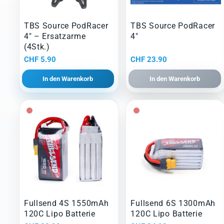
TBS Source PodRacer
TBS Source PodRacer
4″ – Ersatzarme
4″
(4Stk.)
CHF
5.90
CHF
23.90
In den Warenkorb
In den Warenkorb
Fullsend 4S 1550mAh
Fullsend 6S 1300mAh
120C Lipo Batterie
120C Lipo Batterie